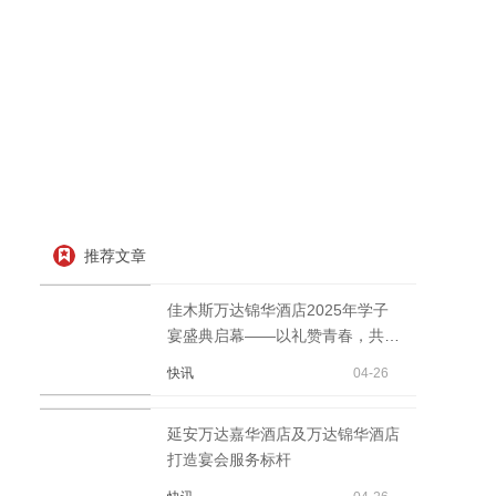
推荐文章
佳木斯万达锦华酒店2025年学子
宴盛典启幕——以礼赞青春，共庆
金榜题名
快讯
04-26
延安万达嘉华酒店及万达锦华酒店
打造宴会服务标杆