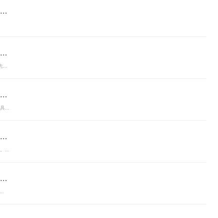
.
.
..
.
...
.
...
.
..