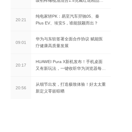
级初榨橄榄油混合1.5克藏红花精品限
量版
纯电家轿PK：易至汽车羿驰05、秦
20:21
Plus EV、埃安S，谁能脱颖而出？
华为与东软签署全面合作协议 赋能医
09:01
疗健康高质量发展
HUAWEI Pura X新机发布！手机桌面
20:17
又有新玩法，一键收听华为浏览器每日
早报！
从细节出发，打造极致体验！好太太重
20:56
新定义零嵌晾晒