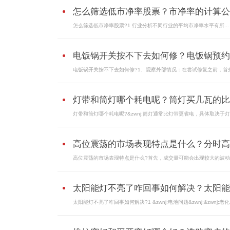
怎么筛选低市净率股票？市净率的计算公..
怎么筛选低市净率股票?1 行业分析不同行业的平均市净率水平有所...
电饭锅开关按不下去如何修？电饭锅预约..
电饭锅开关按不下去如何修?1、观察外部情况：在尝试修复之前，首先.
灯带和筒灯哪个耗电呢？筒灯买几瓦的比..
灯带和筒灯哪个耗电呢?&zwnj;筒灯通常比灯带更省电，具体取决于灯具
高位震荡的市场表现特点是什么？分时高..
高位震荡的市场表现特点是什么?首先，成交量可能会出现较大的波动。
太阳能灯不亮了咋回事如何解决？太阳能..
太阳能灯不亮了咋回事如何解决?1 &zwnj;电池问题&zwnj;&zwnj;老化.