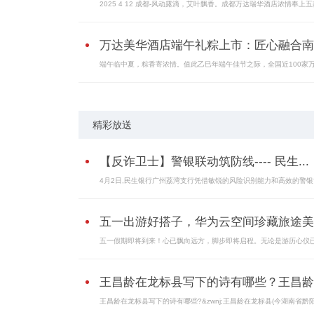
2025 4 12 成都-风动露滴，艾叶飘香。成都万达瑞华酒店浓情奉上五
万达美华酒店端午礼粽上市：匠心融合南..
端午临中夏，粽香寄浓情。值此乙巳年端午佳节之际，全国近100家
精彩放送
【反诈卫士】警银联动筑防线---- 民生...
4月2日,民生银行广州荔湾支行凭借敏锐的风险识别能力和高效的警银
五一出游好搭子，华为云空间珍藏旅途美..
五一假期即将到来！心已飘向远方，脚步即将启程。无论是游历心仪
王昌龄在龙标县写下的诗有哪些？王昌龄..
王昌龄在龙标县写下的诗有哪些?&zwnj;王昌龄在龙标县(今湖南省黔阳.