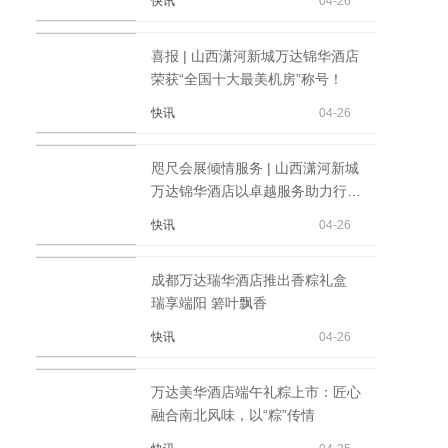
快讯
04-26
喜报 | 山西潇河新城万达锦华酒店
荣获“全国十大最美机房”称号！
快讯
04-26
咫尺会展倾情服务 | 山西潇河新城
万达锦华酒店以卓越服务助力行业
盛会
快讯
04-26
成都万达瑞华酒店推出香粽礼盒
瑞享端阳 箬叶飘香
快讯
04-26
万达美华酒店端午礼粽上市：匠心
融合南北风味，以“粽”传情