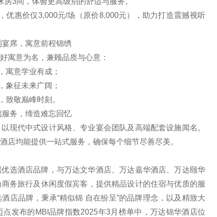
床房3间，体验更高级别的舒适与服务。
优惠价仅3,000元/场（原价8,000元），助力打造震撼视听
制宴席，寓意前程锦绣
好寓意为名，兼顾品质与心意：
配，寓意学业有成；
级，象征未来广阔；
置，致敬巅峰时刻。
端服务，缔造难忘回忆
，以现代中式设计风格、专业宴会团队及高端配套设施闻名。
酒店均能提供一站式服务，确保每个细节尽善尽美。
端优选酒店品牌，与万达文华酒店、万达嘉华酒店、万达颐华
为商务旅行及休闲度假宾客，提供精品设计的住宿与优质的服
酒店品牌，秉承“精似锦 自在纷呈”的品牌理念，以及精致大
发布的MBI品牌指数2025年3月榜单中，万达锦华酒店位