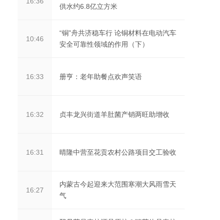
16:36
供水约6.8亿立方米
“铜”舟共济稳车行 论铜材料在电动汽车
10:46
安全可靠性领域的作用（下）
册亨：老年助餐点欢声笑语
16:33
贞丰龙兴街道羊肚菌产销两旺助增收
16:32
晴隆中营至花贡农村公路项目交工验收
16:31
内蒙古今起迎来大范围寒潮大风雨雪天
16:27
气