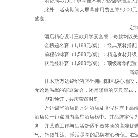
消费满4万元：尊享佳木斯万达锦华酒店大
此外，活动期间大屏幕使用费直降5,000元，
盛宴。
定
酒店精心设计三款升学宴套餐，每款均以美
金榜题名宴（1,188元/桌）：经典菜肴搭
前程似锦宴（1,588元/桌）：精选食材升
状元登科宴（1,988元/桌）：顶级奢华配
高
佳木斯万达锦华酒店坐拥向阳区核心地段
无论是温馨的家庭聚会，还是隆重的庆典仪式，
即刻预订，共庆荣耀时刻！
万达锦华酒店是万达酒店及度假村旗下高
酒店位于迈点国内高星酒店榜中。其品牌定位
务，并营造工作与生活舒适平衡体验的高端优选
气、锦致礼达、乐活尽享的品牌核心价值。在迈点