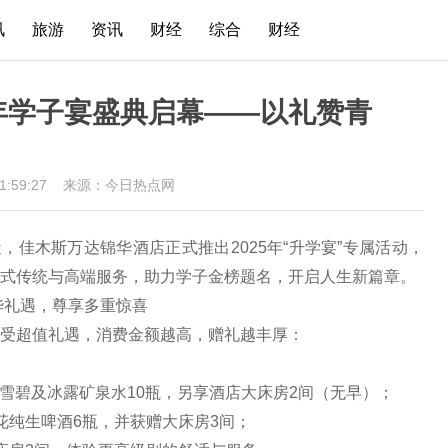
讯
旅游
资讯
财经
综合
财经
5年学子宴盛典启幕——以礼赞青
21:59:27
来源：今日热点网
近，佳木斯万达锦华酒店正式推出2025年“升学宴”专属活动，
式传统与高端服务，助力学子金榜题名，开启人生新篇章。
华礼遇，尊享多重惊喜
受超值礼遇，消费金额越高，赠礼越丰厚：
/雪碧及冰露矿泉水10瓶，另享酒店大床房2间（无早）；
花纯生啤酒6瓶，并获赠大床房3间；