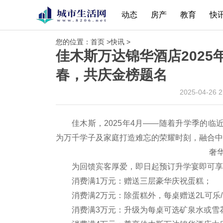
动态
房产
教育
快
您的位置：
首页
>
快讯
>
佳木斯万达锦华酒店202
春，共庆金榜题名
2025-04-26 
佳木斯，2025年4月——随着升学季的临
为万千学子及家庭打造难忘的荣耀时刻，融合中
奢
为回馈宾客厚爱，即日起预订升学宴即可享
消费满1万元：赠送三层豪华庆祝蛋糕；
消费满2万元：除蛋糕外，每桌赠送2L可乐
消费满3万元：升级为每桌可选矿泉水或雪