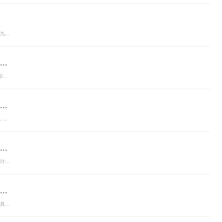
...
.
..
.
..
.
...
.
...