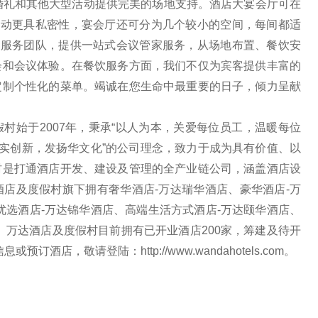
为婚礼和其他大型活动提供完美的场地支持。酒店大宴会厅可在
活动更具私密性，宴会厅还可分为几个较小的空间，每间都适
会服务团队，提供一站式会议管家服务，从场地布置、餐饮安
会和会议体验。在餐饮服务方面，我们不仅为宾客提供丰富的
定制个性化的菜单。竭诚在您生命中最重要的日子，倾力呈献
村始于2007年，秉承“以人为本，关爱每位员工，温暖每位
务实创新，发扬华文化”的公司理念，致力于成为具有价值、以
村是打通酒店开发、建设及管理的全产业链公司，涵盖酒店设
店及度假村旗下拥有奢华酒店-万达瑞华酒店、豪华酒店-万
优选酒店-万达锦华酒店、高端生活方式酒店-万达颐华酒店、
。万达酒店及度假村目前拥有已开业酒店200家，筹建及待开
酒店，敬请登陆：http://www.wandahotels.com。